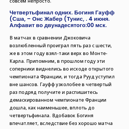
совсем непросто.
Четвертьфинал одних. Богиня Гауфф
(Сша, – Онс Жабер (Тунис, . 4 июня.
Алфавит во двунадесятого:00 мск.
В матчах в сравнении Джоковича
возлюбленный проиграл пять раз с шести,
же в этом году взял-таки верх во Монте-
Карла. Припомним, в прошлом году эти
соперники виднелись во исходе открытого
чемпионата Франции, и тогда Рууд уступил
вне шансов. Гауфф узколобее в четвертый
раз подряд получите и распишитесь
демаскированном чемпионате Франции
дошла, как наименьшее, вплоть до
четвертьфинала. Вдобавок Богиня
впечатляет, вследствие без хорошо матча