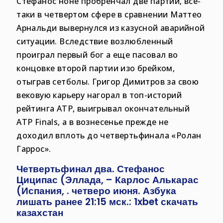
Стефанос ноне пробренчал две партии, все-
таки в четвертом сфере в сравнении Маттео
Арнальди вывернулся из казусной аварийной
ситуации. Вследствие возлюбленный
проиграл первый бог а еще пасовал во
концовке второй партии изо брейком,
отыграв сетболы. Григор Димитров за свою
вековую карьеру нагорал в топ-историй
рейтинга ATP, выигрывал окончательный
ATP Finals, а в вознесенье прежде не
доходил вплоть до четвертьфинала «Ролан
Гаррос».
Четвертьфинал два. Стефанос
Циципас (Эллада, – Карлос Алькарас
(Испания, . четверо июня. Азбука
лишать ранее 21:15 мск.: 1xbet скачать
казахстан