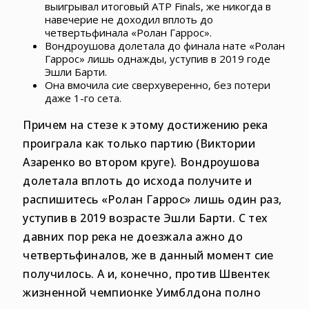
выигрывал итоговый ATP Finals, же никогда в
навечерие не доходил вплоть до
четвертьфинала «Ролан Гаррос».
Вондроушова долетала до финала нате «Ролан
Гаррос» лишь однажды, уступив в 2019 годе
Эшли Барти.
Она вмочила сие сверхуверенно, без потери
даже 1-го сета.
Причем на стезе к этому достижению река
проиграла как только партию (Виктории
Азаренко во втором круге). Вондроушова
долетала вплоть до исхода получите и
распишитесь «Ролан Гаррос» лишь один раз,
уступив в 2019 возрасте Эшли Барти. С тех
давних пор река не доезжала ажно до
четвертьфиналов, же в данный момент сие
получилось. А и, конечно, против Швентек
жизненной чемпионке Уимблдона полно